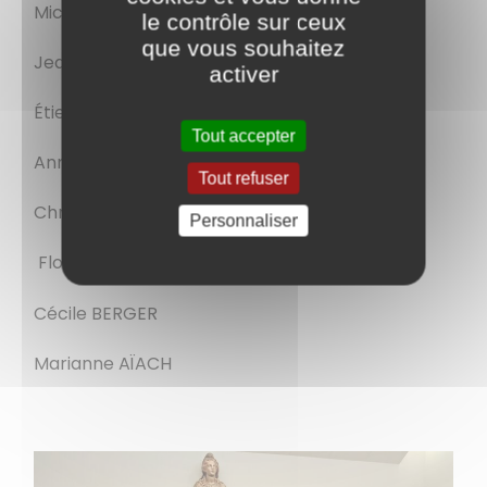
Michel CHATEAU
le contrôle sur ceux
que vous souhaitez
Jean-Luc BERGER
activer
Étienne COUGNY
Tout accepter
Anne VAUDE VAN TIEL
Tout refuser
Christelle COULON
Personnaliser
Flore COPPIN
Cécile BERGER
Marianne AÏACH