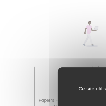
Ce site util
Papiers - Citoyenneté -