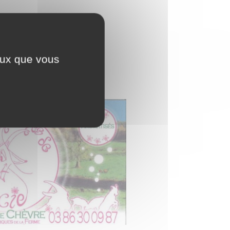
, aromatisés, produits
ceux que vous
gne, bière artisanale,