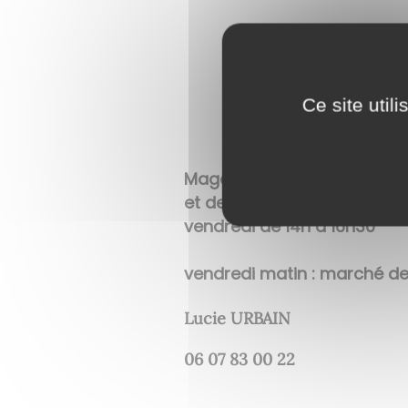
A lieu-dit "montantau
Ce site util
régionaux, visites pé
Magasin ouvert : mercredi 
et de 14h à 16h30
vendredi de 14h à 16h30
vendredi matin : marché de
Lucie URBAIN
06 07 83 00 22