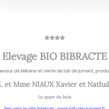
****
Elevage BIO BIBRACTE
evaux de Mérens et vente de lait de jument, produit
. et Mme NIAUX Xavier et Nathal
Le quart du bois
lien vers le site internet : www.lait-de-jument.fr