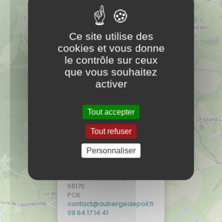
16 route de champrobert
58170
POIL
Ce site utilise des
rf.liopedegrebua@tcatnoc
cookies et vous donne
14 41 71 46 90
le contrôle sur ceux
que vous souhaitez
activer
La Galerie Soleil
PLUS D'INFOS
40 route de Saint Léger
Tout accepter
58170
POIL
Tout refuser
moc.liamg@lielosstraeirelag
33 33 27 30 60
Personnaliser
×
Auberge
16 route de champrobert
Mairie
58170
PLUS D'INFOS
POIL
21 route de Champrobert
rf.liopedegrebua@tcatnoc
58170
14 41 71 46 90