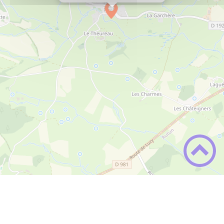
POIL
rf.egnaro@liopedeiriam
85 01 03 68 30